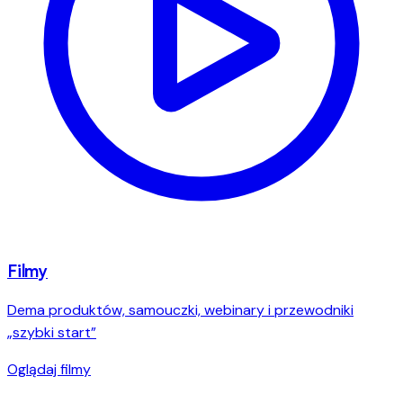
Filmy
Dema produktów, samouczki, webinary i przewodniki
„szybki start”
Oglądaj filmy