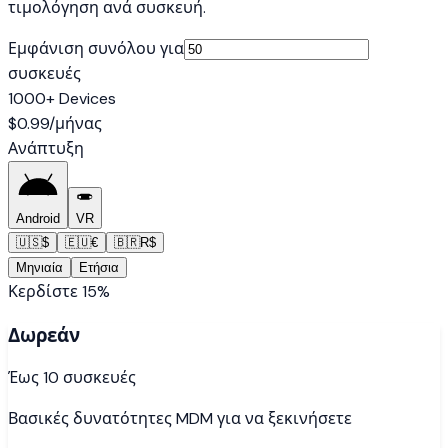
τιμολόγηση ανά συσκευή.
Εμφάνιση συνόλου για
συσκευές
1000
+ Devices
$0.99
/
μήνας
Ανάπτυξη
Android
VR
🇺🇸
$
🇪🇺
€
🇧🇷
R$
Μηνιαία
Ετήσια
Κερδίστε 15%
Δωρεάν
Έως 10 συσκευές
Βασικές δυνατότητες MDM για να ξεκινήσετε