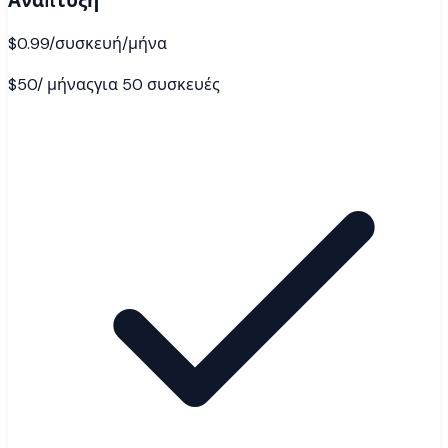
$0.99
/συσκευή/μήνα
$50
/
μήνας
για 50 συσκευές