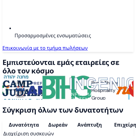
Προσαρμοσμένες ενσωματώσεις
Επικοινωνία με το τμήμα πωλήσεων
Εμπιστεύονται εμάς εταιρείες σε
όλο τον κόσμο
BreakThyme
Camp
Selbetti
Arujá
Hospitality
Inge
Judaea
Group
Σύγκριση όλων των δυνατοτήτων
Δυνατότητα
Δωρεάν
Ανάπτυξη
Επιχείρ
Διαχείριση συσκευών