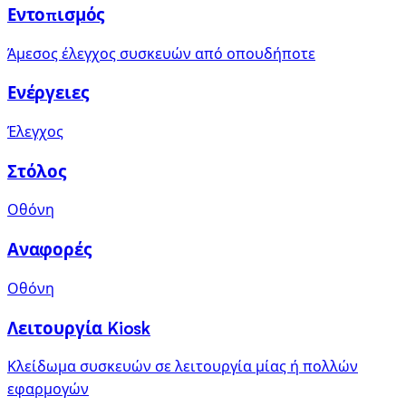
Εντοπισμός
Άμεσος έλεγχος συσκευών από οπουδήποτε
Ενέργειες
Έλεγχος
Στόλος
Οθόνη
Αναφορές
Οθόνη
Λειτουργία Kiosk
Κλείδωμα συσκευών σε λειτουργία μίας ή πολλών
εφαρμογών