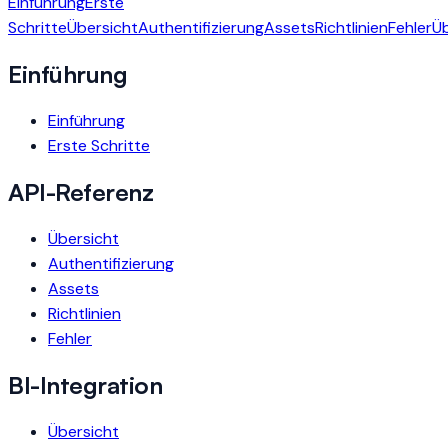
Einführung
Erste
Schritte
Übersicht
Authentifizierung
Assets
Richtlinien
Fehler
Üb
Einführung
Einführung
Erste Schritte
API-Referenz
Übersicht
Authentifizierung
Assets
Richtlinien
Fehler
BI-Integration
Übersicht