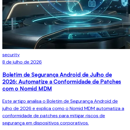
security
8 de julho de 2026
Boletim de Segurança Android de Julho de
2026: Automatize a Conformidade de Patches
com o Nomid MDM
Este artigo analisa o Boletim de Segurança Android de
julho de 2026 e explica como o Nomid MDM automatiza a
conformidade de patches para mitigar riscos de
segurança em dispositivos corporativos.